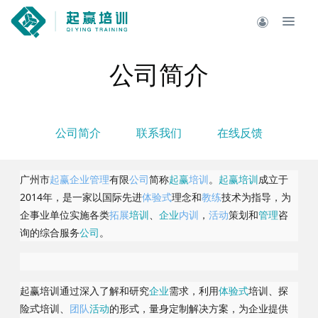
公司简介
公司简介
联系我们
在线反馈
广州市
起赢
企业
管理
有限
公司
简称
起赢
培训
。
起赢
培训
成立于
2014年，是一家以国际先进
体验式
理念和
教练
技术为指导，为
企事业单位实施各类
拓展
培训
、
企业
内训
，
活动
策划和
管理
咨
询的综合服务
公司
。
起赢培训通过深入了解和研究
企业
需求，利用
体验式
培训、探
险式培训、
团队
活动
的形式，量身定制解决方案，为企业提供