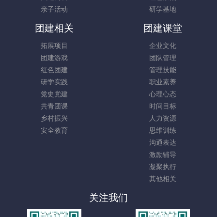
亲子活动
研学基地
团建相关
团建课堂
拓展项目
企业文化
团建游戏
团队管理
红色团建
管理技能
研学实践
职业素养
党史党建
心理心态
共青团课
时间目标
乡村振兴
人力资源
安全教育
思维训练
沟通表达
激励辅导
凝聚执行
其他相关
关注我们