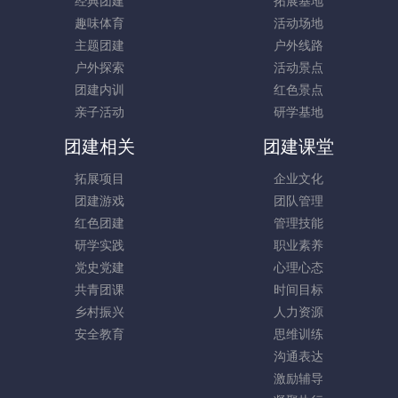
经典团建
拓展基地
趣味体育
活动场地
主题团建
户外线路
户外探索
活动景点
团建内训
红色景点
亲子活动
研学基地
团建相关
团建课堂
拓展项目
企业文化
团建游戏
团队管理
红色团建
管理技能
研学实践
职业素养
党史党建
心理心态
共青团课
时间目标
乡村振兴
人力资源
安全教育
思维训练
沟通表达
激励辅导