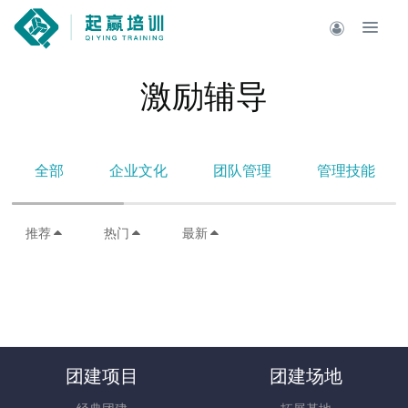
激励辅导
全部
企业文化
团队管理
管理技能
推荐
热门
最新
团建项目
团建场地