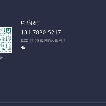
联系我们
131-7880-5217
8:00-22:00 极速响应服务！
微信