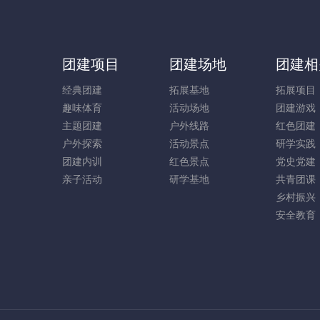
团建项目
团建场地
团建相
经典团建
拓展基地
拓展项目
趣味体育
活动场地
团建游戏
主题团建
户外线路
红色团建
户外探索
活动景点
研学实践
团建内训
红色景点
党史党建
亲子活动
研学基地
共青团课
乡村振兴
安全教育