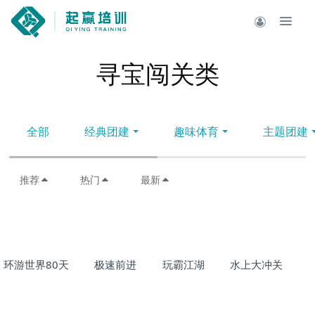
寻宝闯关类
全部
经典团建
趣味体育
主题团建
推荐
热门
最新
环游世界80天
极速前进
玩霸江湖
水上大冲关