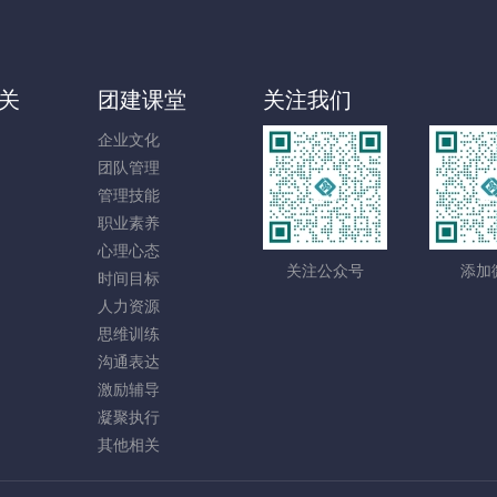
关
团建课堂
关注我们
企业文化
团队管理
管理技能
职业素养
心理心态
关注公众号
添加
时间目标
人力资源
思维训练
沟通表达
激励辅导
凝聚执行
其他相关