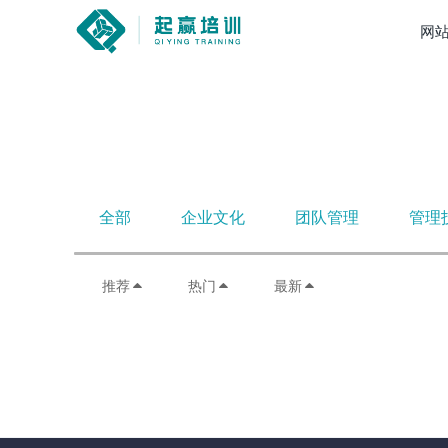
网
全部
企业文化
团队管理
管理
推荐
热门
最新