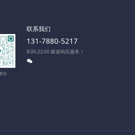
联系我们
131-7880-5217
8:00-22:00 极速响应服务！
微信