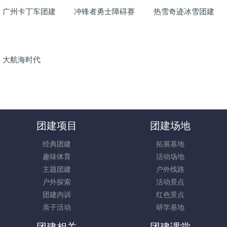
广州卡丁车团建
冲锋者勇士障碍赛
热雪奇迹冰雪团建
大航海时代
团建项目
团建场地
经典团建
拓展基地
趣味体育
活动场地
主题团建
户外线路
户外探索
活动景点
团建内训
红色景点
亲子活动
研学基地
团建相关
团建课堂