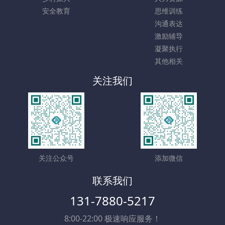
安全教育
思维训练
沟通表达
激励辅导
凝聚执行
其他相关
关注我们
关注公众号
添加微信
联系我们
131-7880-5217
8:00-22:00 极速响应服务！