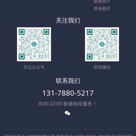
凝聚执行
其他相关
关注我们
关注公众号
添加微信
联系我们
131-7880-5217
8:00-22:00 极速响应服务！