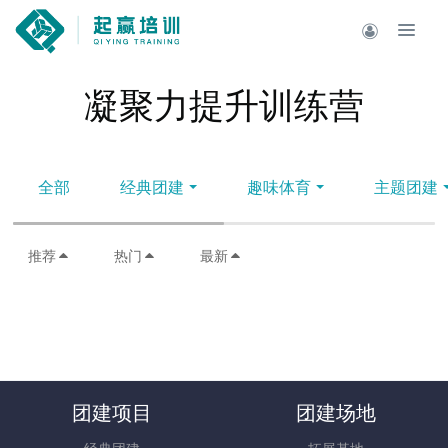
凝聚力提升训练营
全部
经典团建
趣味体育
主题团建
推荐
热门
最新
团建项目
团建场地