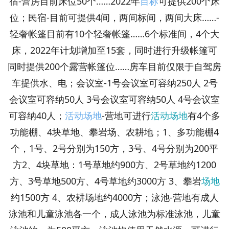
宿-营房目前床位50个……2022年
目标
可提供200个床
位；民宿-目前可提供4间，两间标间，两间大床……-
轻奢帐篷目前有10个轻奢帐篷……6个标准间，4个大
床，2022年计划增加至15套，同时进行升级帐篷可
同时提供200个露营帐篷位……房车目前仅限于自驾房
车提供水、电；会议室-1号会议室可容纳250人 2号
会议室可容纳50人 3号会议室可容纳50人 4号会议室
可容纳40人；
活动
场地
-营地可进行
活动
场地
有4个多
功能棚、4块草地、攀岩场、农耕地；1、多功能棚4
个，1号、2号分别为150方，3号、4号分别为200平
方2、4块草地：1号草地约900方、2号草地约1200
方、3号草地500方、4号草地约3000方 3、攀岩
场地
约1500方 4、农耕场地约4000方；泳池-营地有成人
泳池和儿童泳池各一个，成人泳池为标准泳池，儿童