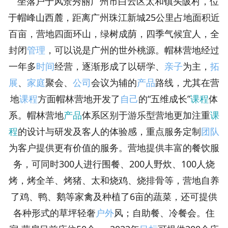
坐落户于风景秀丽广州市白云区太和镇头陂村，位
于帽峰山西麓，距离广州珠江新城25公里占地面积近
百亩，营地四面环山，绿树成荫，四季气候宜人，全
封闭
管理
，可以说是广州的世外桃源。帽林营地经过
一年多
时间
经营，逐渐形成了以研学、
亲子
为主，
拓
展
、
家庭
聚会、
公司
会议为辅的
产品
路线，尤其在营
地
课程
方面帽林营地开发了
自己
的“五维成长”
课程
体
系。帽林营地
产品
体系区别于游乐型营地更加注重
课
程
的设计与研发及客人的体验感，重点服务定制
团队
为客户提供更有价值的服务。营地提供丰富的餐饮服
务，可同时300人进行围餐、200人野炊、100人烧
烤，烤全羊、烤猪、太和烧鸡、烧排骨等，营地自养
了鸡、鸭、鹅等家禽及种植了6亩的蔬菜，还可提供
各种形式的草坪轻奢
户外
风；自助餐、冷餐会。住